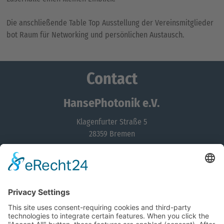
Die anschließende Table Top Ausstellung der Vereinsmitglieder
bot Raum für Networking und persönlichen Austausch.
Contact
HansePhotonik e.V.
Klagenfurter Straße 5
28359 Bremen
0421 218-58101
info@hansephotonik.de
Contactform