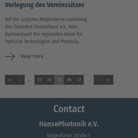
Verlegung des Vereinssitzes
Auf der jüngsten Mitgliederversammlung
des OptecNet Deutschland e.V., dem
Dachverband der regionalen Netze für
Optische Technologien und Photonik,…
Read more
«
‹
…
33
34
35
36
37
…
›
»
Contact
HansePhotonik e.V.
Klagenfurter Straße 5