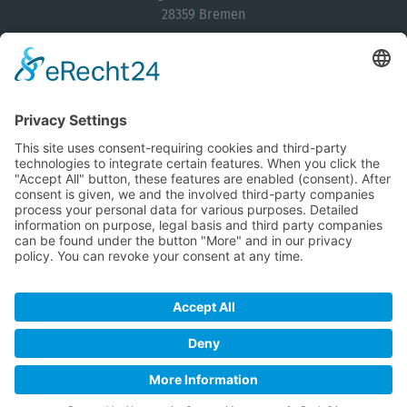
28359 Bremen
0421 218-58101
info@hansephotonik.de
Contactform
Sitemap
News
Alle News