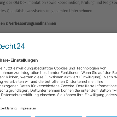
lung der QM‑Dokumentation sowie Koordination, Prüfung und Freiga
des Qualitätsbewusstseins im gesamten Unternehmen
ysen & Verbesserungsmaßnahmen
urchführung und Auswertung interner Audits inkl. Auditprogramm
ng und Nachverfolgung von Korrektur‑ und Vorbeugemaßnahmen
alitätsrelevanter Prozessstörungen und Initiierung nachhaltiger
rungsmaßnahmen
 von Prüf- und Kundenfeedback zur kontinuierlichen Optimierung
smanagement & Methodenkompetenz
g von Kundenreklamationen inklusive Root‑Cause‑Analysen
 und Moderation von 8D‑Reports, 5W‑Analysen sowie FMEA
lung einer strukturierten und lösungsorientierten Kommunikation mi