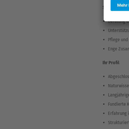
Schnittstelle
Beratung u
Unterstütz
Pflege und
Enge Zusam
Ihr Profil
Abgeschlos
Naturwisse
Langjährig
Fundierte 
Erfahrung 
Strukturier