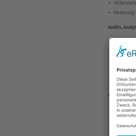
Sicherstel
Förderung 
Audits, Anal
Planung, D
Überwachu
Analyse qu
Verbesse
Auswertung
Reklamation
Bearbeitun
Erstellung
Sicherstel