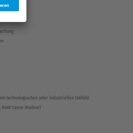
n
wachung
en
em technologischen oder industriellen Umfeld
, Root Cause Analyse)