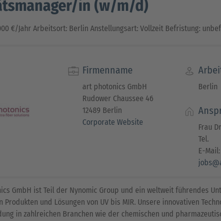
ätsmanager/in (w/m/d)
000 €/Jahr Arbeitsort: Berlin Anstellungsart: Vollzeit Befristung: unbe
Firmenname
Arbei
art photonics GmbH
Berlin
Rudower Chaussee 46
Ansp
12489 Berlin
Corporate Website
Frau Dr
Tel.
E-Mail:
jobs@a
nics GmbH ist Teil der Nynomic Group und ein weltweit führendes Un
n Produkten und Lösungen von UV bis MIR. Unsere innovativen Technol
ung in zahlreichen Branchen wie der chemischen und pharmazeutisch