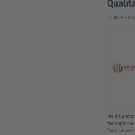
Qualit
47.000 € – 67.
Die art photo
faseroptische
finden Anwend