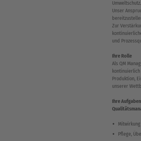
Umweltschutz
Unser Anspruc
bereitzustelle
Zur Verstärku
kontinuierlic
und Prozessqua
Ihre Rolle
Als QM Manage
kontinuierlic
Produktion, E
unserer Wett
Ihre Aufgabe
Qualitätsman
Mitwirkung
Pflege, Üb