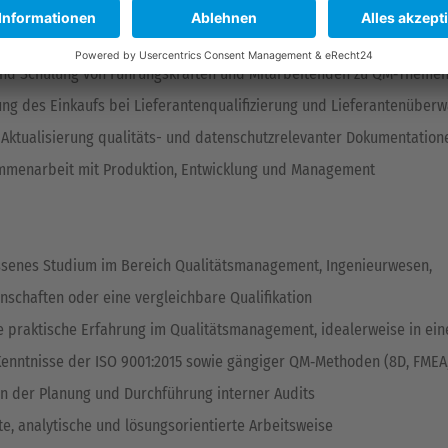
n & Unterstützung
nd Schulung von Führungskräften und Mitarbeitenden zu QM‑Theme
ung des Einkaufs bei Lieferantenqualifizierung und Lieferantenüber
 Aktualisierung qualitäts- und datenschutzrelevanter Dokumentation
menarbeit mit Produktion, Entwicklung und Management
senes Studium im Bereich Qualitätsmanagement, Ingenieurwesen,
nschaften oder eine vergleichbare Qualifikation
e praktische Erfahrung im Qualitätsmanagement, idealerweise in ein
Kenntnisse der ISO 9001:2015 sowie gängiger QM‑Methoden (8D, FMEA
in der Planung und Durchführung interner Audits
te, analytische und lösungsorientierte Arbeitsweise