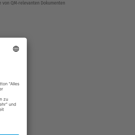
be von QM‑relevanten Dokumenten
t Kunden