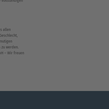
 vollständigen
s allen
Geschlecht,
rmutigen
s zu werden.
bH – Wir freuen