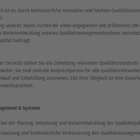
.
h ist es, durch kontinuierliche Innovation und höchste Qualitätss
n.
ng unseres Teams suchen wir einen engagierten und erfahrenen QM M
he Weiterentwicklung unseres Qualitätsmanagementsystems verantwort
lität beiträgt.
r (m/w/d) stellen Sie die Einhaltung relevanter Qualitätsstandard
h weiter. Sie sind zentrale Ansprechperson für alle qualitätsrelev
inkauf und Entwicklung zusammen. Ziel Ihrer Tätigkeit ist eine daue
bewerbsposition.
n
agement & Systeme
 bei der Planung, Umsetzung und Weiterentwicklung der Qualitätspoli
erwachung und kontinuierliche Verbesserung des Qualitätsmanagemen