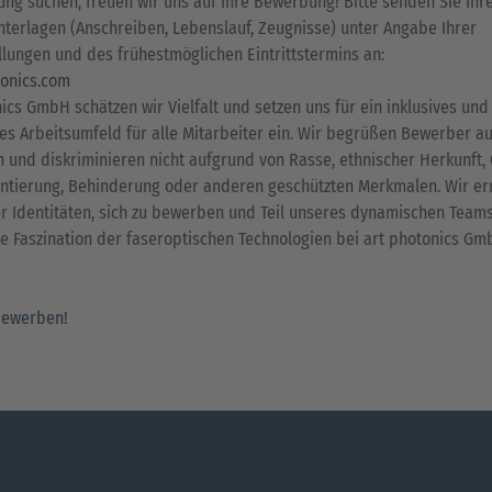
ng suchen, freuen wir uns auf Ihre Bewerbung! Bitte senden Sie Ihre
erlagen (Anschreiben, Lebenslauf, Zeugnisse) unter Angabe Ihrer
llungen und des frühestmöglichen Eintrittstermins an:
onics.com
ics GmbH schätzen wir Vielfalt und setzen uns für ein inklusives und
es Arbeitsumfeld für alle Mitarbeiter ein. Wir begrüßen Bewerber au
 und diskriminieren nicht aufgrund von Rasse, ethnischer Herkunft, 
entierung, Behinderung oder anderen geschützten Merkmalen. Wir e
r Identitäten, sich zu bewerben und Teil unseres dynamischen Team
ie Faszination der faseroptischen Technologien bei art photonics Gm
bewerben!