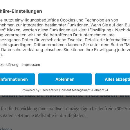
. Drei Tage lang steht ein…
rlesen
W
26. November 2025
ende Einblicke: Optik in der Medizin und Biotech
für Lasertechnologien in der Medizin und Meßtechnik an der Universit
r 30 Teilnehmende zum AG-Treffen am 13.…
rlesen
W
26. November 2025
l GmbH erhält Dr.-Rudolf-Eberle-Preis Baden-Wü
für die Entwicklung einer weltweit einzigartigen brillenfreien 3D-Pro
s Aalen setzt neue Maßstäbe in der digitalen…
rlesen