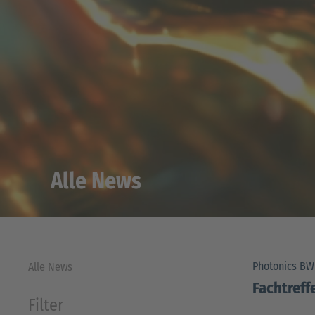
Alle News
Photonics B
Alle News
Fachtreff
Filter