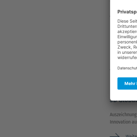
Gast zu haben
Weite
Photonics B
Faszinier
Das Institut 
begrüßte übe
Weite
Photonics B
3D Globa
Auszeichnung 
Innovation au
Weite