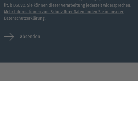
lit. b DSGVO. Sie können dieser Verarbeitung jederzeit widersprechen.
Mehr Informationen zum Schutz Ihrer Daten finden Sie in unserer
Datenschutzerklärung.
absenden
Jobs
Kontakt
Alle Jobs
Impressum
Datenschutz
AGB