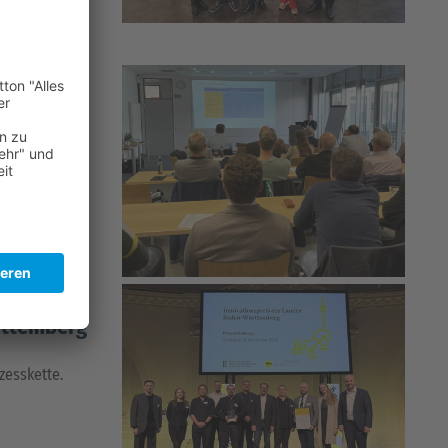
nologie
ät Ulm (ILM)
rttemberg
zesskette.