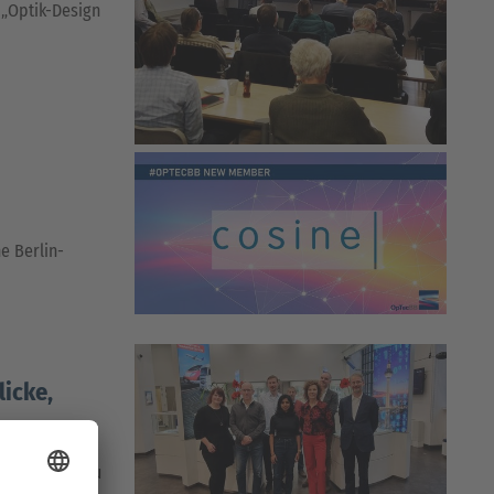
 „Optik-Design
e Berlin-
licke,
den bei uns zu