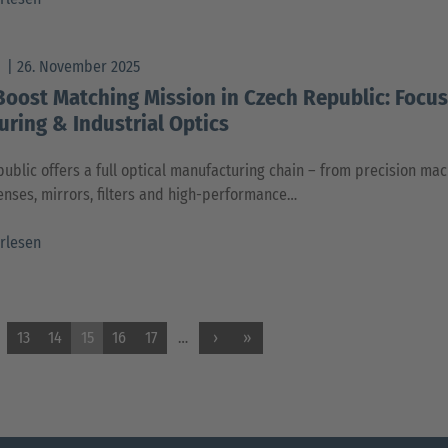
W
26. November 2025
oost Matching Mission in Czech Republic: Focus
ring & Industrial Optics
ublic offers a full optical manufacturing chain – from precision ma
lenses, mirrors, filters and high-performance…
rlesen
13
14
15
16
17
…
›
»