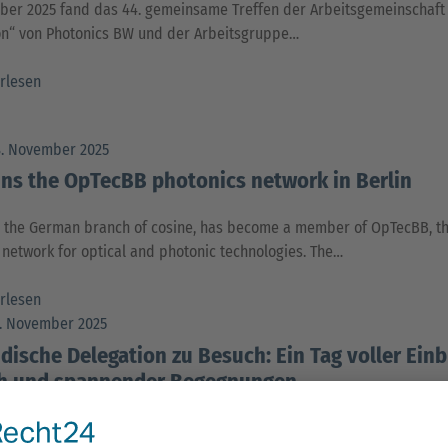
ber 2025 fand das 44. gemeinsame Treffen der Arbeitsgemeinschaft
on“ von Photonics BW und der Arbeitsgruppe…
rlesen
8. November 2025
ins the OpTecBB photonics network in Berlin
 the German branch of cosine, has become a member of OpTecBB, th
network for optical and photonic technologies. The…
rlesen
7. November 2025
dische Delegation zu Besuch: Ein Tag voller Einb
h und spannender Begegnungen
g haben wir das große Vergnügen, eine Delegation aus den Niederlan