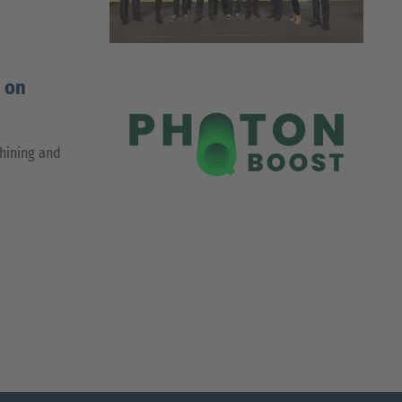
 on
chining and