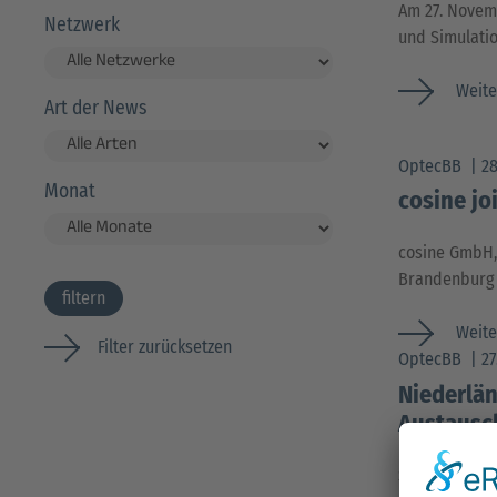
Am 27. Novem
Netzwerk
und Simulati
Weite
Art der News
OptecBB
2
Monat
cosine jo
cosine GmbH,
Brandenburg 
filtern
Weite
Filter zurücksetzen
OptecBB
2
Niederlän
Austausc
Seit Diensta