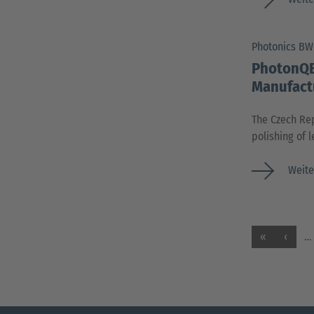
Photonics B
PhotonQB
Manufactu
The Czech Rep
polishing of 
Weite
«
‹
…