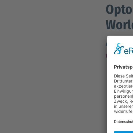
Opto
Worl