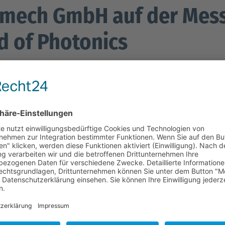
mech GmbH auf der Mes
d of Photonics
Sehr geehrte Interessiert
hiermit laden wir Sie her
Komponenten, Systeme un
ein. Sie findet vom 24. bis
Die Messe bietet Ihnen e
Produkte und Dienstleist
auszutauschen.
Wir freuen uns darauf, I
Sie von unseren innovati
Möglichkeit, unsere Produ