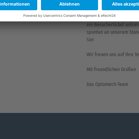
deren Qualität zu überze
Kontaktieren Sie uns gern
ein Besucherticket anbie
spontan an unserem Stand
Sie!
Wir freuen uns auf Ihre T
Mit freundlichen Grüßen
Das Optomech-Team