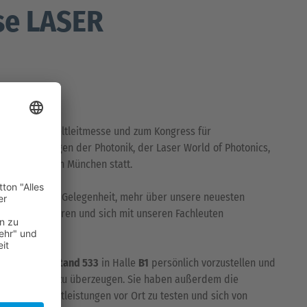
se LASER
e,
zlich zur 27. Weltleitmesse und zum Kongress für
d Anwendungen der Photonik, der Laser World of Photonics,
 27. Juni 2025 in München statt.
ine großartige Gelegenheit, mehr über unsere neuesten
ungen zu erfahren und sich mit unseren Fachleuten
hnen unseren
Stand 533
in Halle
B1
persönlich vorzustellen und
ven Lösungen zu überzeugen. Sie haben außerdem die
kte und Dienstleistungen vor Ort zu testen und sich von