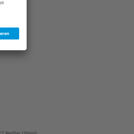
gn
CZ Meditec (10min):