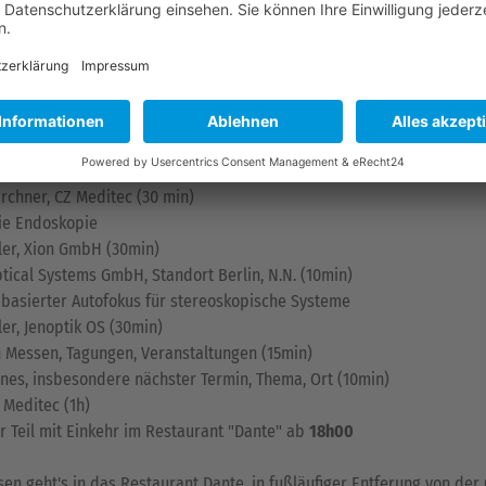
nfassung
da ist vorgesehen:
er
um 14h00
gsrunde, Unterzeichnung NDAs (20min)
Meditec AG am Standort Berlin, N.N. (10min)
lung des "Grauen Star" und ihre Herausforderung an das Optikdesi
irchner, CZ Meditec (30 min)
die Endoskopie
ler, Xion GmbH (30min)
ptical Systems GmbH, Standort Berlin, N.N. (10min)
-basierter Autofokus für stereoskopische Systeme
er, Jenoptik OS (30min)
n Messen, Tagungen, Veranstaltungen (15min)
nes, insbesondere nächster Termin, Thema, Ort (10min)
 Meditec (1h)
r Teil mit Einkehr im Restaurant "Dante" ab
18h00
n geht's in das Restaurant Dante, in fußläufiger Entferung von der 