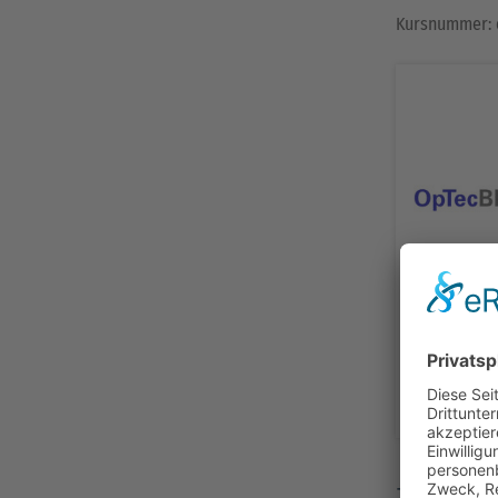
Kursnummer:
Anmel
abge