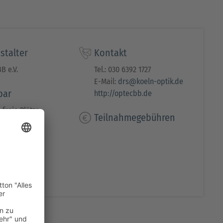
stalter
Kontakt
B e.V.
Tel.: 030 6392 1727
E-Mail:
drs@koeln-optik.de
bar
http://optecbb.de
 freie Plätze
Teilnahmegebühren