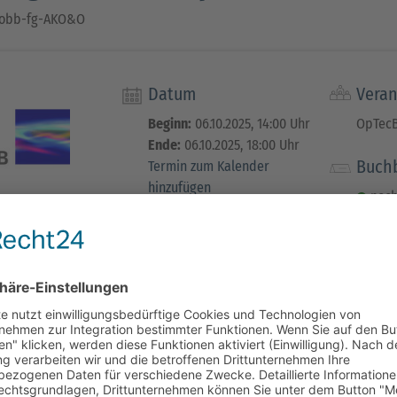
 obb-fg-AKO&O
Datum
Veran
Beginn:
06.10.2025, 14:00 Uhr
OpTecB
Ende:
06.10.2025, 18:00 Uhr
Buch
Termin zum Kalender
hinzufügen
noch
Veranstaltungsort
defrist
Carl Zeiss Meditec AG
laufen
Max-Dohrn-Straße 8-10
10589 Berlin
Deutschland