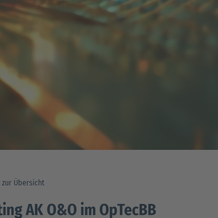
 zur Übersicht
ting AK O&O im OpTecBB