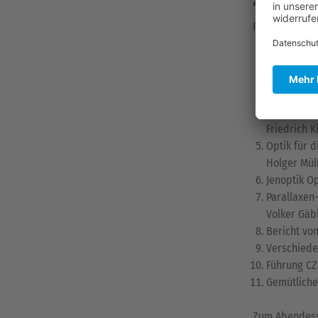
Zusamme
Folgende Agen
Get togeth
Vorstellun
Carl ZEISS 
Die Behand
Friedrich K
Optik für 
Holger Mül
Jenoptik O
Parallaxen
Volker Gäbl
Bericht vo
Verschiede
Führung CZ
Gemütliche
Zum Abendesse